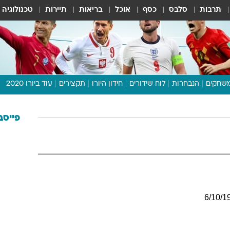
תרבות
סלבס
כסף
אוכל
בריאות
תיירות
טכנולוגיה
שחקים
הנבחרות
לוח שידורים
חידון היורו
תקצירים
עוד ביורו 2020
דיבור צפוף
תכנית היורו
פייסב
לוח תוצאות
מגזין
דעות ופרשנויות
וואלה! ספורט
6
/
10
/
1