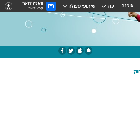
וואלה דואר
אופנה
עוד
שיתופי פעולה
קרא דואר
וק