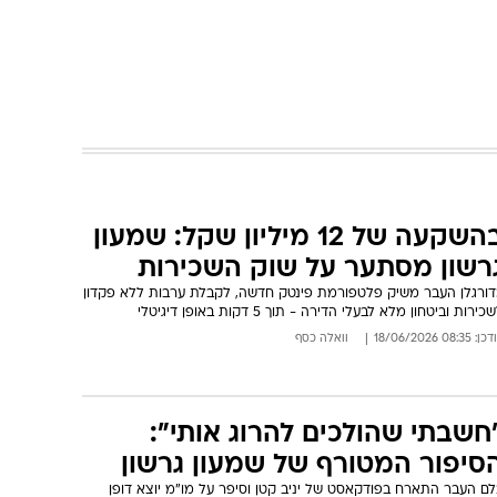
בהשקעה של 12 מיליון שקל: שמעון
רשון מסתער על שוק השכירות
דורגלן העבר משיק פלטפורמת פינטק חדשה, לקבלת ערבות ללא פקדון
כירות וביטחון מלא לבעלי הדירה - תוך 5 דקות באופן דיגיטלי
: 08:35 18/06/2026
וואלה כסף
חשבתי שהולכים להרוג אותי":
סיפור המטורף של שמעון גרשון
לם העבר התארח בפודקאסט של יניב קטן וסיפר על מו"מ יוצא דופן