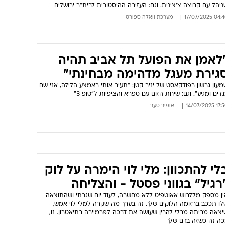
יהל עם קבוצה צ'צ'נית. וגם: העזיבה ההיסטורית לבית"ר ירושלים
04:40 17/07/
מערכת וואלה ספורט
לאמן את הפועל תל אביב תהיה
גירת מעגל מדהימה מבחינתי"
עון גרשון בפודקאסט של יניב קטן: "תעיר אותי באמצע הלילה, אני שם
דים ומגיע". וגם: שיחת הזום עם ספרא והציפיות ל"טופ 3"
17:50 14/07/
אופיר סער
לי להתכוון: מלי לוי הימרה על לוק
רגיל" בגווני פסטל - והצליחה
ין מספק מללבוש אאוטפיט ללא מחשבה, לעוד יום שגרתי ושהתוצאה
לו תככב ברזומה הלוקים שלך. זה בערך מה שקרה למלי לוי אמש,
יצאה מביתה מבלי להבין שעושה את דרכה לפרמיירה בתיאטרון. נו,
כה זה כשזה בדם שלך