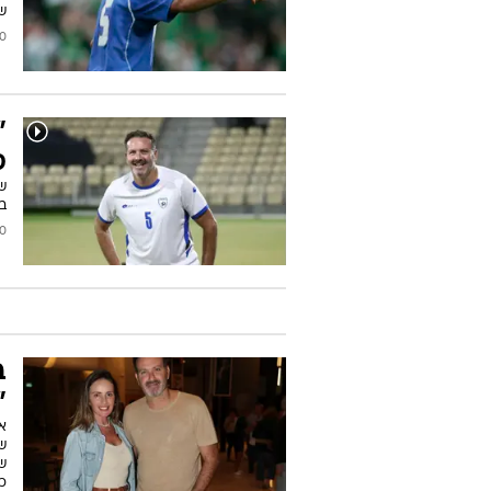
שנ
2025
"
ס
שמ
בג
2025
ב
"
א
ש
ש
כ