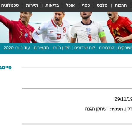
תרבות
סלבס
כסף
אוכל
בריאות
תיירות
טכנולוגיה
שחקים
הנבחרות
לוח שידורים
חידון היורו
תקצירים
עוד ביורו 2020
דיבור צפוף
תכנית היורו
פייסב
לוח תוצאות
מגזין
דעות ופרשנויות
29
/
11
/
1
וואלה! ספורט
ין
,
שחקן הגנה
תפקיד: