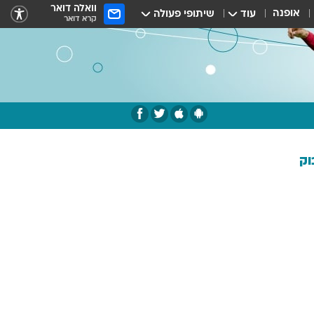
וואלה דואר
אופנה
עוד
שיתופי פעולה
קרא דואר
וק