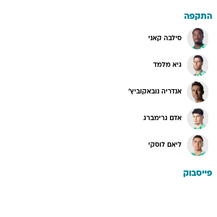
התקפה
סילבה קאני
גיא מלמד
אנדריה נובאקוביץ'
אדם גרימברג
ליאם לוסקי
פייסבוק