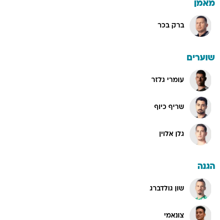
מאמן
ברק בכר
שוערים
עומרי גלזר
שריף כיוף
גלן אלוין
הגנה
שון גולדברג
צונאמי