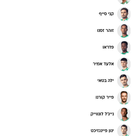
קני סייף
זוהר זסנו
פדראו
אלעד אמיר
ילה בטאי
פייר קורנו
נייג'ל לונווייק
ינון פיינגזיכט