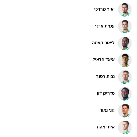
יאיר מרדכי
עמית ארזי
ליאור קאסה
איאד חלאילי
נבות רטנר
סדריק דון
גוני נאור
איתי אהוד