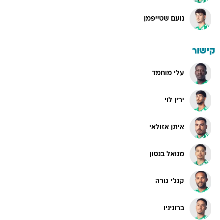
נועם שטייפמן
קישור
עלי מוחמד
ירין לוי
איתן אזולאי
מנואל בנסון
קנג'י גורה
ברוניניו