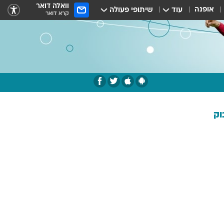
וואלה דואר
אופנה
עוד
שיתופי פעולה
קרא דואר
וק