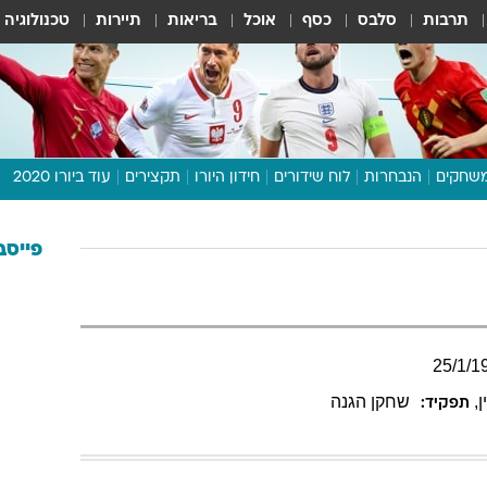
תרבות
סלבס
כסף
אוכל
בריאות
תיירות
טכנולוגיה
שחקים
הנבחרות
לוח שידורים
חידון היורו
תקצירים
עוד ביורו 2020
דיבור צפוף
תכנית היורו
פייסב
לוח תוצאות
מגזין
דעות ופרשנויות
25
/
1
/
1
וואלה! ספורט
ן
,
שחקן הגנה
תפקיד: