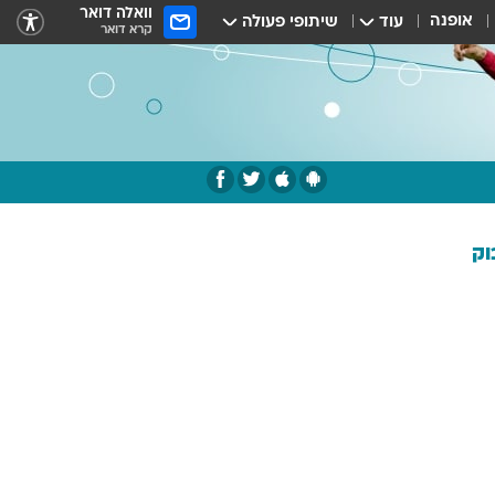
וואלה דואר
אופנה
עוד
שיתופי פעולה
קרא דואר
וק