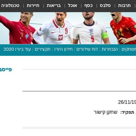
תרבות
סלבס
כסף
אוכל
בריאות
תיירות
טכנולוגיה
שחקים
הנבחרות
לוח שידורים
חידון היורו
תקצירים
עוד ביורו 2020
דיבור צפוף
תכנית היורו
פייסב
לוח תוצאות
מגזין
דעות ופרשנויות
26
/
11
/
1
וואלה! ספורט
שחקן קישור
תפקיד: