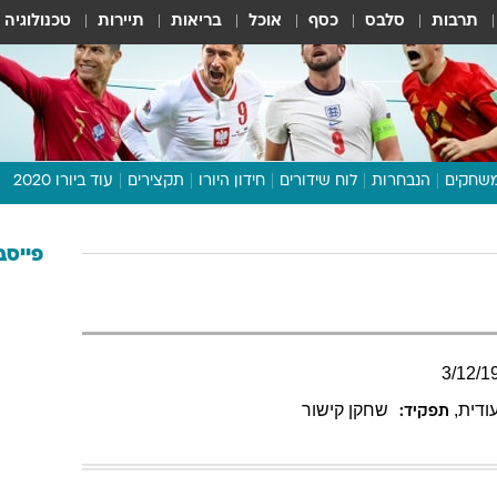
תרבות
סלבס
כסף
אוכל
בריאות
תיירות
טכנולוגיה
שחקים
הנבחרות
לוח שידורים
חידון היורו
תקצירים
עוד ביורו 2020
דיבור צפוף
תכנית היורו
פייסב
לוח תוצאות
מגזין
דעות ופרשנויות
3
/
12
/
1
וואלה! ספורט
ודית
,
שחקן קישור
תפקיד: