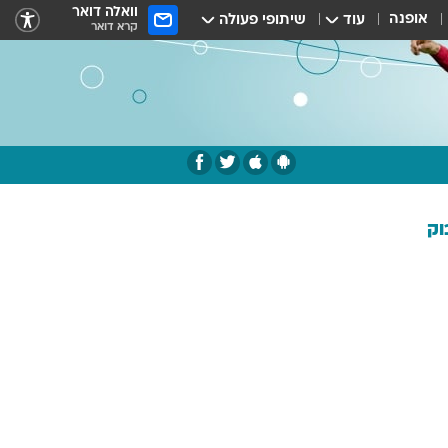
וואלה דואר
אופנה
עוד
שיתופי פעולה
קרא דואר
וק