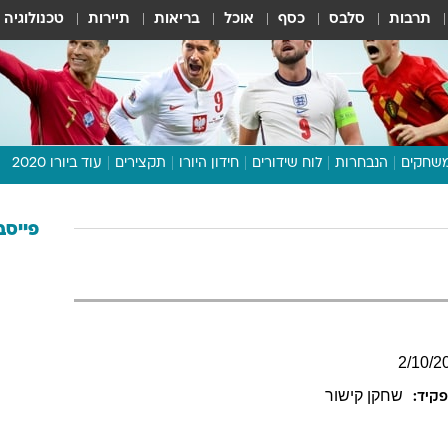
תרבות
סלבס
כסף
אוכל
בריאות
תיירות
טכנולוגיה
שחקים
הנבחרות
לוח שידורים
חידון היורו
תקצירים
עוד ביורו 2020
דיבור צפוף
תכנית היורו
פייסב
לוח תוצאות
מגזין
דעות ופרשנויות
וואלה! ספורט
2
/
10
/
2
שחקן קישור
קיד: