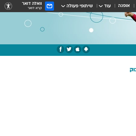
וואלה דואר
אופנה
עוד
שיתופי פעולה
קרא דואר
וק