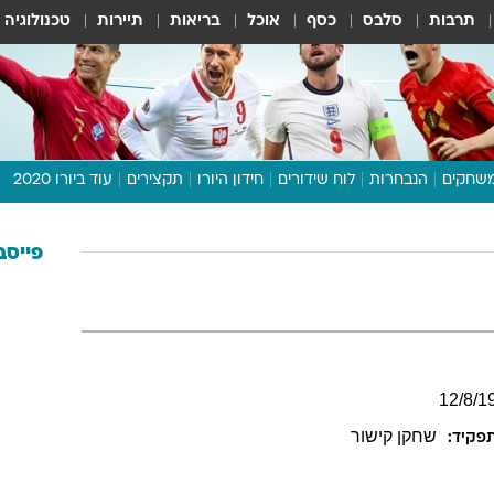
תרבות
סלבס
כסף
אוכל
בריאות
תיירות
טכנולוגיה
שחקים
הנבחרות
לוח שידורים
חידון היורו
תקצירים
עוד ביורו 2020
דיבור צפוף
תכנית היורו
פייסב
לוח תוצאות
מגזין
דעות ופרשנויות
וואלה! ספורט
12
/
8
/
1
שחקן קישור
פקיד: