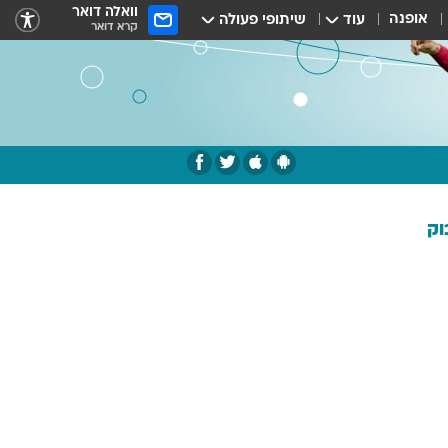
וואלה דואר
אופנה
עוד
שיתופי פעולה
קרא דואר
וק