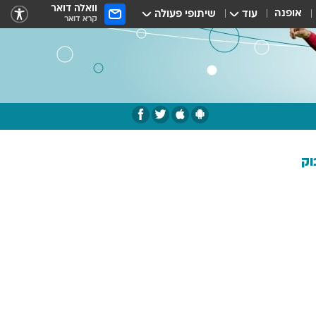
וואלה דואר
אופנה
עוד
שיתופי פעולה
קרא דואר
וק