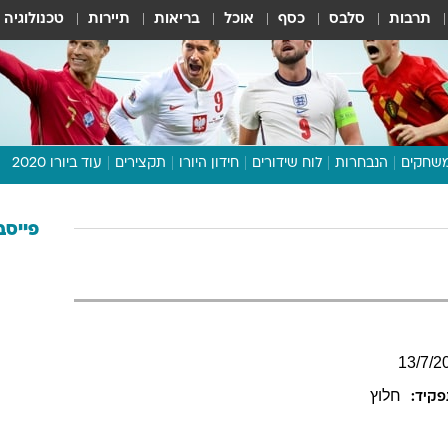
תרבות
סלבס
כסף
אוכל
בריאות
תיירות
טכנולוגיה
שחקים
הנבחרות
לוח שידורים
חידון היורו
תקצירים
עוד ביורו 2020
דיבור צפוף
תכנית היורו
פייסב
לוח תוצאות
מגזין
דעות ופרשנויות
וואלה! ספורט
13
/
7
/
2
חלוץ
קיד: