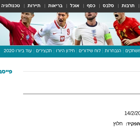
תרבות
סלבס
כסף
אוכל
בריאות
תיירות
טכנולוגיה
שחקים
הנבחרות
לוח שידורים
חידון היורו
תקצירים
עוד ביורו 2020
דיבור צפוף
תכנית היורו
פייסב
לוח תוצאות
מגזין
דעות ופרשנויות
וואלה! ספורט
14
/
2
/
2
חלוץ
פקיד: