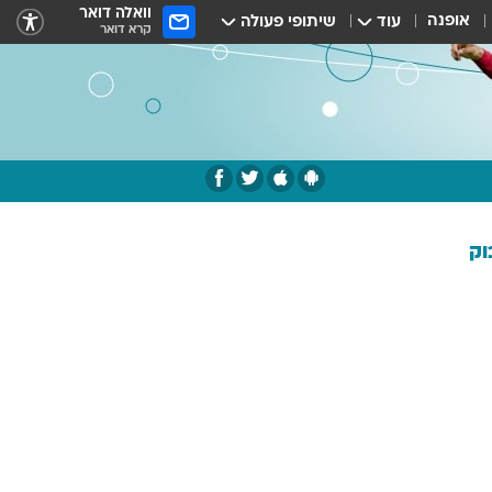
וואלה דואר
אופנה
עוד
שיתופי פעולה
קרא דואר
וק