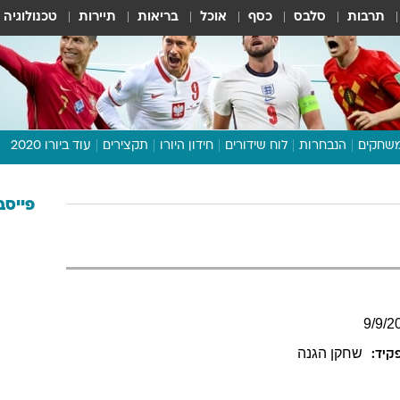
תרבות
סלבס
כסף
אוכל
בריאות
תיירות
טכנולוגיה
שחקים
הנבחרות
לוח שידורים
חידון היורו
תקצירים
עוד ביורו 2020
דיבור צפוף
תכנית היורו
פייסב
לוח תוצאות
מגזין
דעות ופרשנויות
וואלה! ספורט
9
/
9
/
2
שחקן הגנה
קיד: