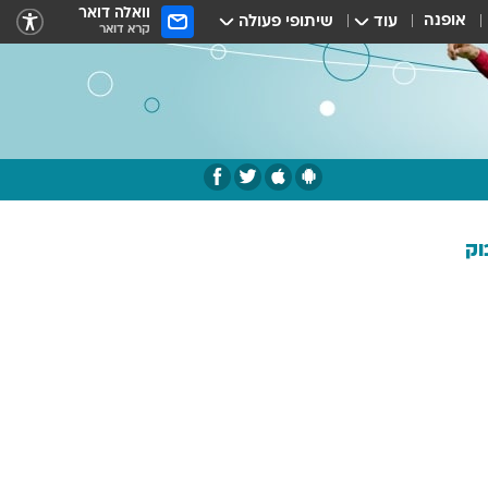
וואלה דואר
אופנה
עוד
שיתופי פעולה
קרא דואר
וק