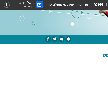
וואלה דואר
אופנה
עוד
שיתופי פעולה
קרא דואר
וק