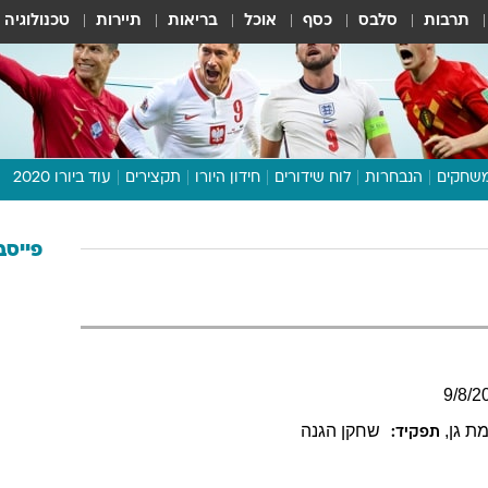
תרבות
סלבס
כסף
אוכל
בריאות
תיירות
טכנולוגיה
שחקים
הנבחרות
לוח שידורים
חידון היורו
תקצירים
עוד ביורו 2020
דיבור צפוף
תכנית היורו
פייסב
לוח תוצאות
מגזין
דעות ופרשנויות
וואלה! ספורט
9
/
8
/
2
ת גן
,
שחקן הגנה
תפקיד: