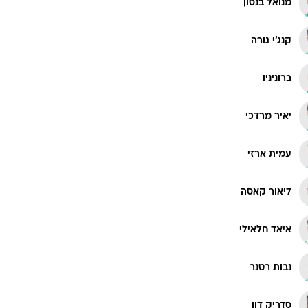
מנואל בנסון
קנג'י גורה
ברוניניו
יאיר מרדכי
עמית ארזי
ליאור קאסה
איאד חלאילי
נבות רטנר
סדריק דון