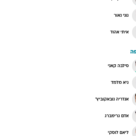
גוני נאור
איתי אהוד
ה
סילבה קאני
גיא מלמד
אנדריה נובאקוביץ'
אדם גרימברג
ליאם לוסקי