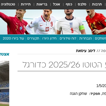
תרבות
סלבס
כסף
אוכל
בריאות
תיירות
טכנולוגיה
שחקים
הנבחרות
לוח שידורים
חידון היורו
תקצירים
עוד ביורו 2020
דיבור צפוף
פה
ליסב עיסאת
תכנית היורו
אצטדי
לוח תוצאות
202 כדורגל
מגזין
דעות ופרשנויות
וואלה! ספורט
1
/
5
/
2
פה
,
שחקן הגנה
תפקיד: