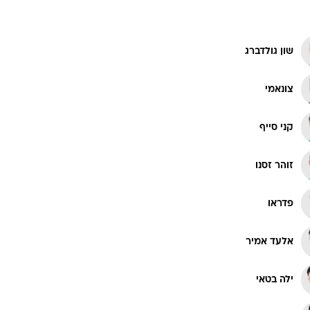
שון גולדברג
צונאמי
קני סייף
זוהר זסנו
פדראו
אלעד אמיר
ילה בטאי