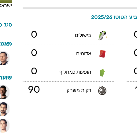
ישראל
יע הטוטו 2025/26
סגל
מ
0
בישולים
מאמן
0
אדומים
0
הופעות כמחליף
שוערי
90
דקות משחק