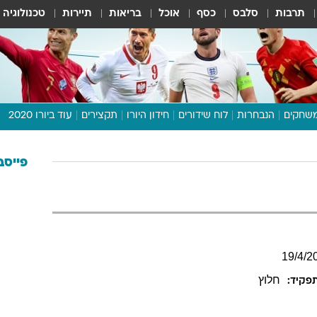
תרבות
סלבס
כסף
אוכל
בריאות
תיירות
טכנולוגיה
שחקים
הנבחרות
לוח שידורים
חידון היורו
תקצירים
עוד ביורו 2020
דיבור צפוף
תכנית היורו
פייסב
לוח תוצאות
מגזין
דעות ופרשנויות
וואלה! ספורט
19
/
4
/
2
חלוץ
פקיד: