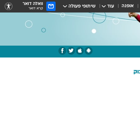
וואלה דואר
אופנה
עוד
שיתופי פעולה
קרא דואר
וק