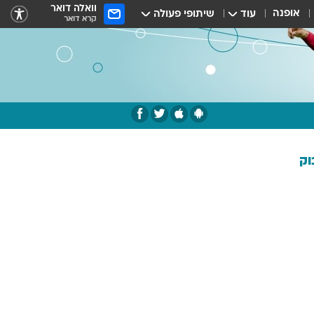
וואלה דואר
אופנה
עוד
שיתופי פעולה
קרא דואר
וק