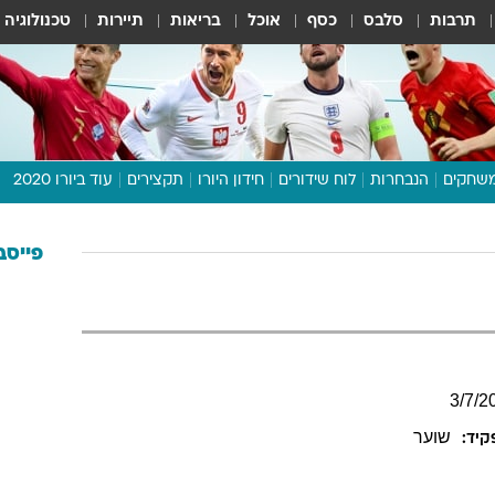
תרבות
סלבס
כסף
אוכל
בריאות
תיירות
טכנולוגיה
שחקים
הנבחרות
לוח שידורים
חידון היורו
תקצירים
עוד ביורו 2020
דיבור צפוף
תכנית היורו
פייסב
לוח תוצאות
מגזין
דעות ופרשנויות
וואלה! ספורט
3
/
7
/
2
שוער
יד: