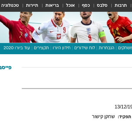
תרבות
סלבס
כסף
אוכל
בריאות
תיירות
טכנולוגיה
שחקים
הנבחרות
לוח שידורים
חידון היורו
תקצירים
עוד ביורו 2020
דיבור צפוף
תכנית היורו
פייסב
לוח תוצאות
מגזין
דעות ופרשנויות
וואלה! ספורט
13
/
12
/
1
שחקן קישור
תפקיד: