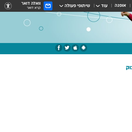
וואלה דואר
אופנה
עוד
שיתופי פעולה
קרא דואר
וק