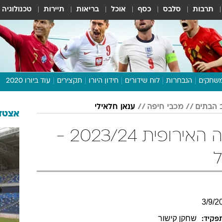
תרבות
סלבס
כסף
אוכל
בריאות
תיירות
טכנולוגיה
שחקים
הנבחרות
לוח שידורים
חידון היורו
תקצירים
עוד ביורו 2020
דיבור צפוף
מכבי חיפה
ענאן חלאילי
תכנית היורו
אצטדי
לוח תוצאות
ענאן חלאילי בהליגה האירופית 2023/24 -
מגזין
ל
דעות ופרשנויות
וואלה! ספורט
3
/
9
/
2
שחקן קישור
פקיד: