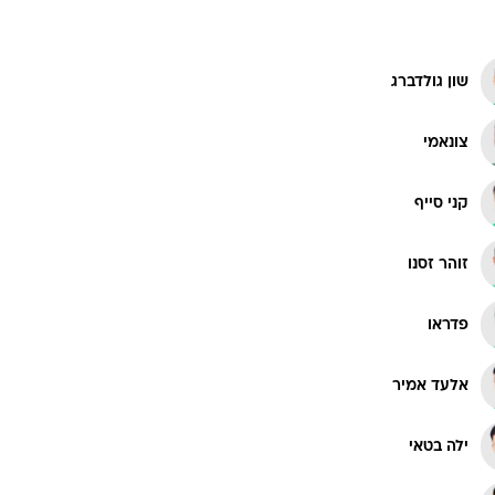
שון גולדברג
צונאמי
קני סייף
זוהר זסנו
פדראו
אלעד אמיר
ילה בטאי