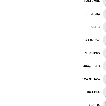
מנואל בנסון
קנג'י גורה
ברוניניו
יאיר מרדכי
עמית ארזי
ליאור קאסה
איאד חלאילי
נבות רטנר
סדריק דון