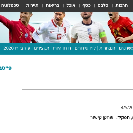
תרבות
סלבס
כסף
אוכל
בריאות
תיירות
טכנולוגיה
שחקים
הנבחרות
לוח שידורים
חידון היורו
תקצירים
עוד ביורו 2020
דיבור צפוף
תכנית היורו
פייסב
לוח תוצאות
מגזין
דעות ופרשנויות
וואלה! ספורט
4
/
5
/
2
,
שחקן קישור
תפקיד: