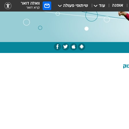
וואלה דואר
אופנה
עוד
שיתופי פעולה
קרא דואר
וק