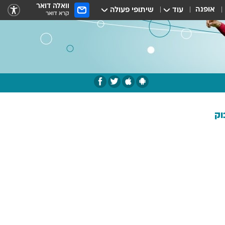
וואלה דואר
אופנה
עוד
שיתופי פעולה
קרא דואר
וק