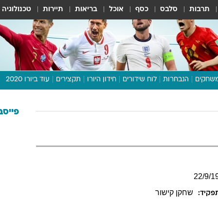
תרבות
סלבס
כסף
אוכל
בריאות
תיירות
טכנולוגיה
שחקים
הנבחרות
לוח שידורים
חידון היורו
תקצירים
עוד ביורו 2020
דיבור צפוף
תכנית היורו
פייסב
לוח תוצאות
מגזין
דעות ופרשנויות
וואלה! ספורט
22
/
9
/
1
שחקן קישור
פקיד: