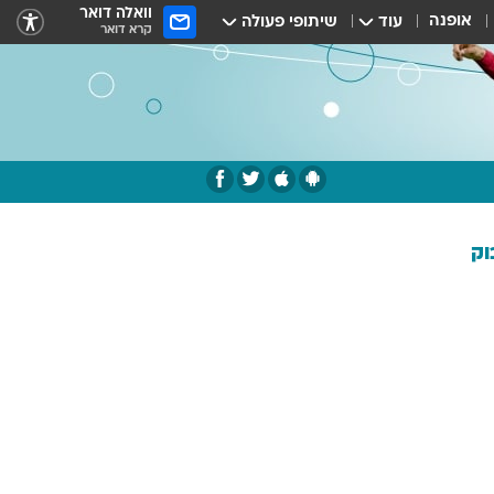
וואלה דואר
אופנה
עוד
שיתופי פעולה
קרא דואר
וק