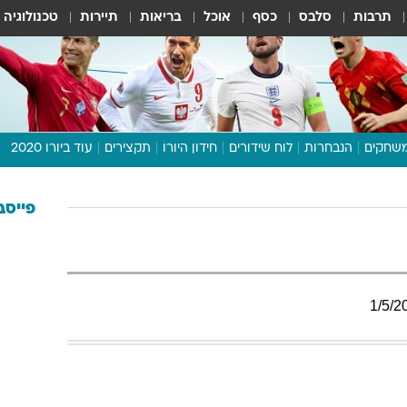
תרבות
סלבס
כסף
אוכל
בריאות
תיירות
טכנולוגיה
שחקים
הנבחרות
לוח שידורים
חידון היורו
תקצירים
עוד ביורו 2020
דיבור צפוף
תכנית היורו
פייסב
לוח תוצאות
מגזין
דעות ופרשנויות
1
/
5
/
2
וואלה! ספורט