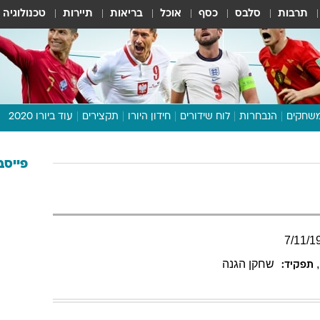
תרבות
סלבס
כסף
אוכל
בריאות
תיירות
טכנולוגיה
שחקים
הנבחרות
לוח שידורים
חידון היורו
תקצירים
עוד ביורו 2020
דיבור צפוף
תכנית היורו
פייסב
לוח תוצאות
מגזין
דעות ופרשנויות
7
/
11
/
1
וואלה! ספורט
,
שחקן הגנה
תפקיד: