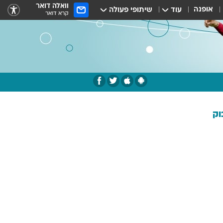
וואלה דואר
אופנה
עוד
שיתופי פעולה
קרא דואר
וק