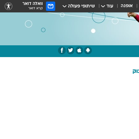
וואלה דואר
אופנה
עוד
שיתופי פעולה
קרא דואר
וק