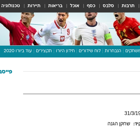
תרבות
סלבס
כסף
אוכל
בריאות
תיירות
טכנולוגיה
שחקים
הנבחרות
לוח שידורים
חידון היורו
תקצירים
עוד ביורו 2020
דיבור צפוף
תכנית היורו
פייסב
לוח תוצאות
מגזין
דעות ופרשנויות
וואלה! ספורט
31
/
3
/
1
שחקן הגנה
ד: