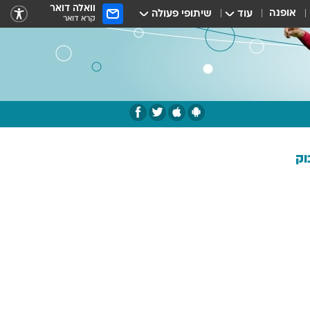
וואלה דואר
אופנה
עוד
שיתופי פעולה
קרא דואר
וק