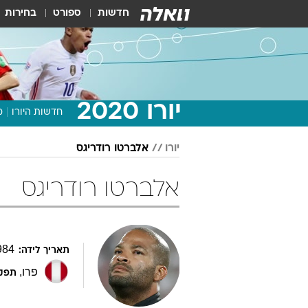
חדשות
ספורט
בחירות
יורו 2020
חדשות היורו
מ
יורו
אלברטו רודריגס
אלברטו רודריגס
984
תאריך לידה:
פרו
,
תפקי