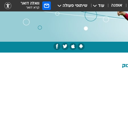
וואלה דואר
אופנה
עוד
שיתופי פעולה
קרא דואר
וק