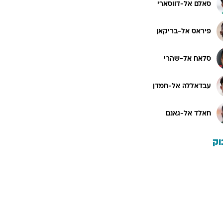
סאלם אל-דווסארי
פיראס אל-בריקאן
סלאח אל-שהרי
עבדאללה אל-חמדן
חאלד אל-גאנם
וק