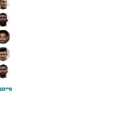
פייסב