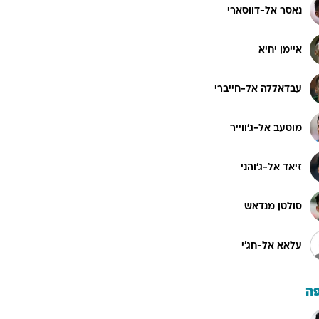
נאסר אל-דווסארי
איימן יחיא
עבדאללה אל-חייברי
מוסעב אל-ג'ווייר
זיאד אל-ג'והני
סולטן מנדאש
עלאא אל-חג'י
ה