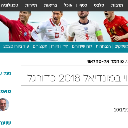
תרבות
סלבס
כסף
אוכל
בריאות
תיירות
טכנולוגיה
שחקים
הנבחרות
לוח שידורים
חידון היורו
תקצירים
עוד ביורו 2020
דיבור צפוף
מוחמד אל-סחלאווי
תכנית היורו
סגל
ע
לוח תוצאות
אל 2018 כדורגל
מגזין
דעות ופרשנויות
מאמן
וואלה! ספורט
10
/
1
/
1
שוערי