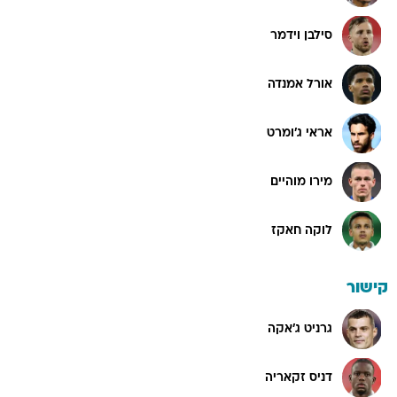
סילבן וידמר
אורל אמנדה
אראי ג'ומרט
מירו מוהיים
לוקה חאקז
קישור
גרניט ג'אקה
דניס זקאריה