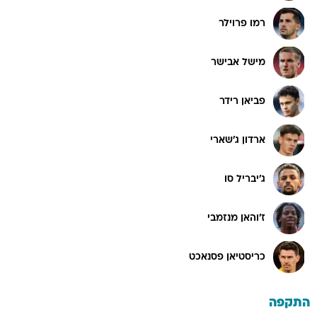
רמו פרוילר
מישל אבישר
פביאן רידר
ארדון ג'שארי
ג'יבריל סו
ז'והאן מנזמבי
כריסטיאן פסנאכט
התקפה