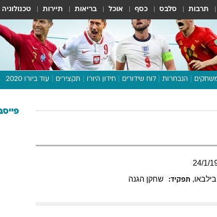
תרבות
סלבס
כסף
אוכל
בריאות
תיירות
טכנולוגיה
שחקים
הנבחרות
לוח שידורים
חידון היורו
תקצירים
עוד ביורו 2020
דיבור צפוף
תכנית היורו
פייסב
לוח תוצאות
מגזין
דעות ופרשנויות
24
/
1
/
1
וואלה! ספורט
ילבאו
,
שחקן הגנה
תפקיד: