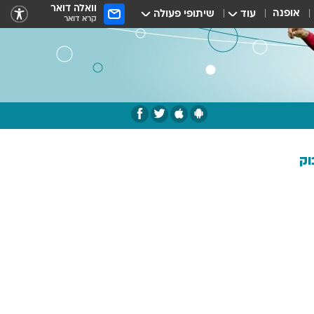
וואלה דואר
אופנה
עוד
שיתופי פעולה
קרא דואר
וק