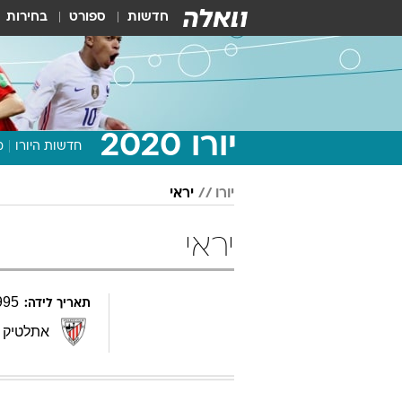
חדשות
ספורט
בחירות
יורו 2020
חדשות היורו
מ
יורו
יראי
יראי
995
תאריך לידה:
אתלטיק ב