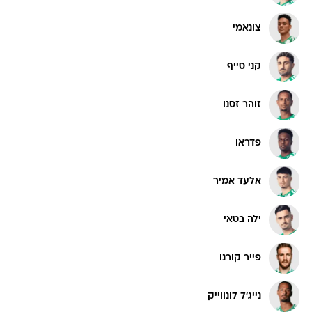
צונאמי
קני סייף
זוהר זסנו
פדראו
אלעד אמיר
ילה בטאי
פייר קורנו
נייג'ל לונווייק