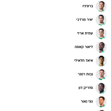
ברוניניו
יאיר מרדכי
עמית ארזי
ליאור קאסה
איאד חלאילי
נבות רטנר
סדריק דון
גוני נאור