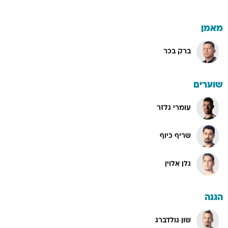
מאמן
ברק בכר
שוערים
עומרי גלזר
שריף כיוף
גלן אלוין
הגנה
שון גולדברג