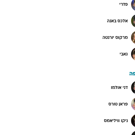
פדרי
אלכס באנה
מרקוס יורנטה
גאבי
ה
דני אולמו
פראן טורס
ניקו וויליאמס