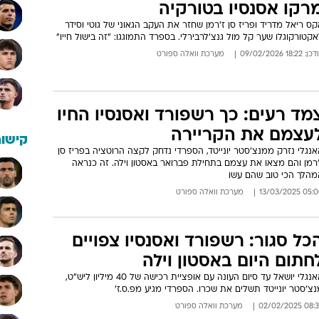
רקו אסנסיו בטורקיה
ס ריאל מדריד ופריז סן ז'רמן שחזר את העקב הגאוני של גוטי וסידר
קטורקוגלו שער קל מול גנצ'לרבירלי. בספרד התמוגגו: "זה בישול חייו"
: 18:22 09/02/2026
מערכת וואלה ספורט
מד רעים: כך רשפורד ואסנסיו החיו
עצמם את הקריירה
קישור
נגלי נזרק ממנצ'סטר יונייטד, הספרדי נדחק לקצה הרוטציה בפריז סן
'רמן והם מצאו את עצמם בתחילת פברואר באסטון וילה. זה כנראה
מהלך הכי טוב שהם עשו
05:00 13/03/
מערכת וואלה ספורט
כל סגור: רשפורד ואסנסיו צפויים
חתום היום באסטון וילה
האנגלי יושאל עד סיום העונה עם אופציית רכישה של 40 מיליון ליש"ט,
צ'סטר יונייטד תשלים את שכרו. הספרדי מגיע מפ.ס.ז'
08:39 02/02/
מערכת וואלה ספורט