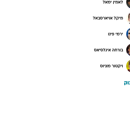
לאמין ימאל
מיקל אויארסבאל
ירמי פינו
בורחה איגלסיאס
ויקטור מוניוס
וק