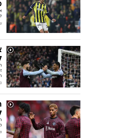
מ
אק
לא
עודכן
צ
ל
הא
ז
ה
2025
ה
ל
מנ
2025