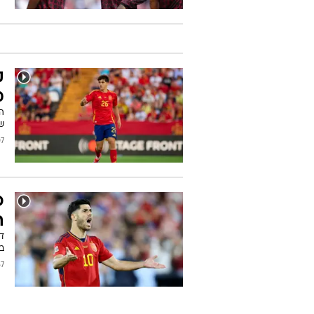
ק
מ
ה
שפ
/2024
פ
ה
במ
2024