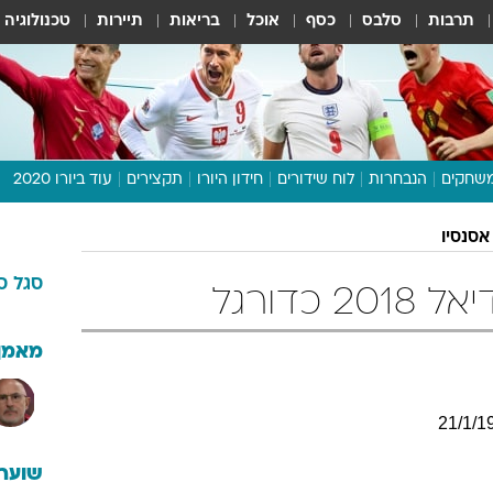
תרבות
סלבס
כסף
אוכל
בריאות
תיירות
טכנולוגיה
שחקים
הנבחרות
לוח שידורים
חידון היורו
תקצירים
עוד ביורו 2020
דיבור צפוף
אסנסיו
תכנית היורו
סגל
ס
לוח תוצאות
כדורגל
מגזין
דעות ופרשנויות
מאמן
וואלה! ספורט
21
/
1
/
1
שוערי