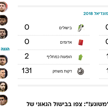
ונדיאל 2018
0
בישולים
0
אדומים
הגנה
2
הופעות כמחליף
131
דקות משחק
משוגע!": צפו בבישול הגאוני של