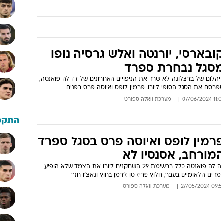
ובארסי, יורנטה ואלש גרסיה נופו
סגל נבחרת ספרד
יהלום של ברצלונה לא שרד את הניפויים האחרונים של דה לה פואנטה,
רסם את הסגל הסופי ליורו. פרמין לופס ואיוסה פרס בפנים
11:07 07/06
מערכת וואלה ספורט
התקפ
רמין לופס ואיוסה פרס בסגל ספרד
מורחב, אסנסיו לא
דה לה פואנטה כלל ברשימת 29 השחקנים ליורו את הצמד שלא הופיע
דים הלאומיים בעבר, חלוץ פריז סן ז'רמן בחוץ ונאצ'ו חזר
09:57 27/05/
מערכת וואלה ספורט