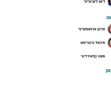
דיאן ליוביצ'יץ'
ה
מרקו ארנאוטוביץ'
מיכאל גרגוריטש
סשה קלאידז'יץ'
וק