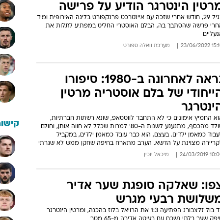
רטין הינטרגר הודיע על פרישה
בגיל 29, חודש אחרי שזכה עם איינטרכט פרנקפורט בליגה האירופית ומיד
חרי פרשה שהסתבך בה, הבלם האוסטרי החליט במפתיע לתלות את
עליים
15:10 23/06
מערכת וואלה ספורט
נראה לאחרונה ב-1980: סיפורו
ייחודי של בלם אוסטריה מרטין
ינטרגר
וא החמיץ אימונים כי לא התחבר לווטסאפ, שונא רשתות חברתיות,
קישור
סולד מהכסף, מתגעגע לשנות ה-80' למרות שכלל לא חווה אותן, וחולם
בוד כמאמן ילדים. בעצם, הוא כבר עובד כמאמן ילדים, במקביל
קריירה מצוינת על הדשא. הערב מתארח בחיפה שחקן ממש לא שגרתי
10:00 24/03/
מיכאל יוכין
פו: שאלקה סופגת שער אדיר
שלושת רבעי מגרש
רד בול זלצבורג הפתיעה 1:3 את הרויאל בלוז בהכנה, ומרטין הינטרגר
פק שער בלתי נשכח עם בעיטה אדירה מ-65 מטר