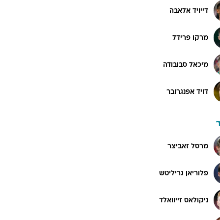
דייויד אלאבה
מרקו פרידל
מיכאל סבובודה
דויד אפנגרובר
מרסל זאביצר
פלוריאן גריליטש
ניקולאס זייוואלד