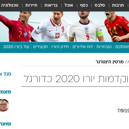
תרבות
סלבס
כסף
אוכל
בריאות
תיירות
טכנולוגיה
שחקים
הנבחרות
לוח שידורים
חידון היורו
תקצירים
עוד ביורו 2020
דיבור צפוף
מרטין הינטרגר
תכנית היורו
סגל
א
לוח תוצאות
ורו 2020 כדורגל
מגזין
דעות ופרשנויות
מאמן
וואלה! ספורט
7
/
9
/
1
שוערי