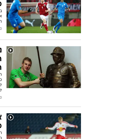
מ
א
הנ
/2022
ה
ה
ה
לע
ל
2019
צ
מ
סי