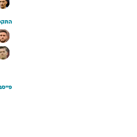
התקפ
פייסב