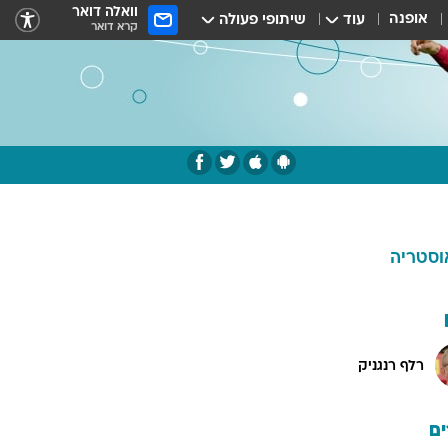
וואלה דואר
אופנה
עוד
שיתופי פעולה
קרא דואר
וסטריה
רלף רנגניק
ם