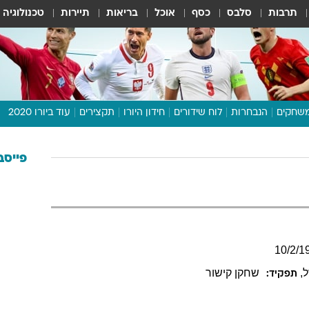
תרבות
סלבס
כסף
אוכל
בריאות
תיירות
טכנולוגיה
שחקים
הנבחרות
לוח שידורים
חידון היורו
תקצירים
עוד ביורו 2020
דיבור צפוף
תכנית היורו
פייסב
לוח תוצאות
מגזין
דעות ופרשנויות
וואלה! ספורט
10
/
2
/
1
ל
,
שחקן קישור
תפקיד: