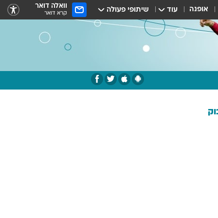
וואלה דואר
אופנה
עוד
שיתופי פעולה
קרא דואר
וק