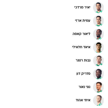
יאיר מרדכי
עמית ארזי
ליאור קאסה
איאד חלאילי
נבות רטנר
סדריק דון
גוני נאור
איתי אהוד