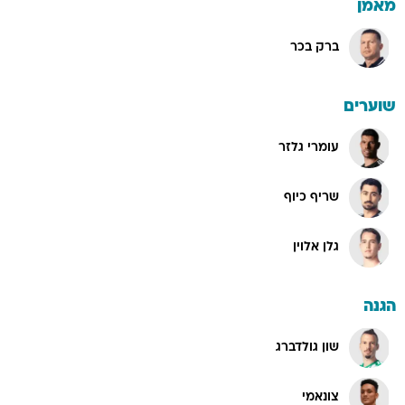
מאמן
ברק בכר
שוערים
עומרי גלזר
שריף כיוף
גלן אלוין
הגנה
שון גולדברג
צונאמי