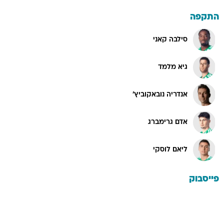
התקפה
סילבה קאני
גיא מלמד
אנדריה נובאקוביץ'
אדם גרימברג
ליאם לוסקי
פייסבוק