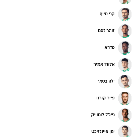
קני סייף
זוהר זסנו
פדראו
אלעד אמיר
ילה בטאי
פייר קורנו
נייג'ל לונווייק
ינון פיינגזיכט