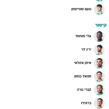
נועם שטייפמן
קישור
עלי מוחמד
ירין לוי
איתן אזולאי
מנואל בנסון
קנג'י גורה
ברוניניו