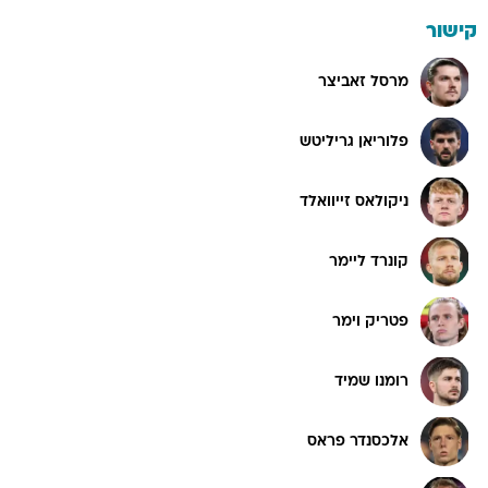
קישור
מרסל זאביצר
פלוריאן גריליטש
ניקולאס זייוואלד
קונרד ליימר
פטריק וימר
רומנו שמיד
אלכסנדר פראס