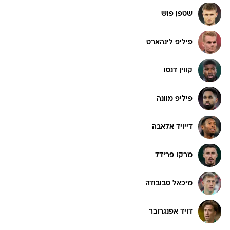
שטפן פוש
פיליפ לינהארט
קווין דנסו
פיליפ מוונה
דייויד אלאבה
מרקו פרידל
מיכאל סבובודה
דויד אפנגרובר