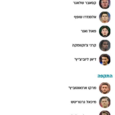
קסאבר שלאגר
אלסנדרו שופף
פאול ואנר
קרני צ'וקוומקה
דיאן ליוביצ'יץ'
התקפה
מרקו ארנאוטוביץ'
מיכאל גרגוריטש