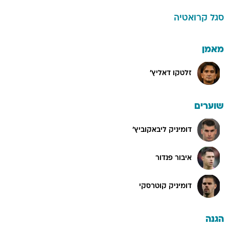
סגל
קרואטיה
מאמן
זלטקו דאליץ'
שוערים
דומיניק ליבאקוביץ'
איבור פנדור
דומיניק קוטרסקי
הגנה