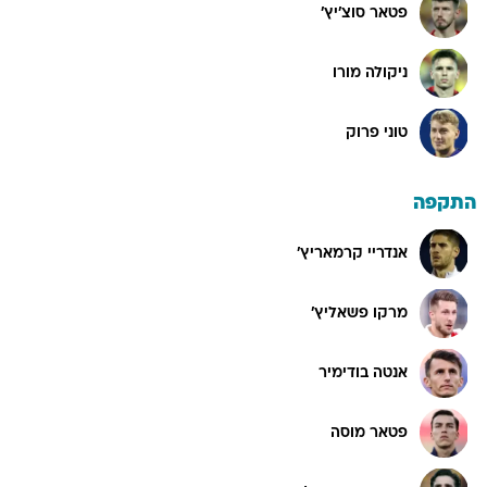
פטאר סוצ'יץ'
ניקולה מורו
טוני פרוק
התקפה
אנדריי קרמאריץ'
מרקו פשאליץ'
אנטה בודימיר
פטאר מוסה