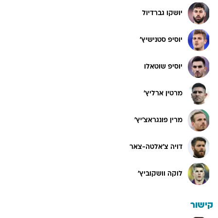
יושקו גברדיול
יוסיפ סטנישיץ'
יוסיפ שוטאלו
מרטין ארליץ'
מרין פונגראצ'יץ'
דויה צ'אלטה-צאר
לוקה וושקוביץ'
קישור