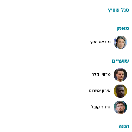
סגל
שוויץ
מאמן
מוראט יאקין
שוערים
מרווין קלר
איבון אמבוגו
גרגור קובל
הגנה