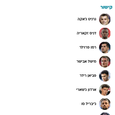
קישור
גרניט ג'אקה
דניס זקאריה
רמו פרוילר
מישל אבישר
פביאן רידר
ארדון ג'שארי
ג'יבריל סו