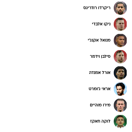
ריקרדו רודריגס
ניקו אלבדי
מנואל אקנג'י
סילבן וידמר
אורל אמנדה
אראי ג'ומרט
מירו מוהיים
לוקה חאקז