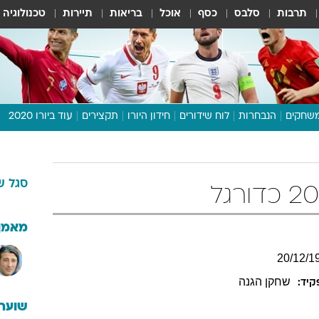
תרבות
סלבס
כסף
אוכל
בריאות
תיירות
טכנולוגיה
שחקים
הנבחרות
לוח שידורים
חידון היורו
תקצירים
עוד ביורו 2020
דיבור צפוף
תכנית היורו
סגל
ש
לוח תוצאות
מגזין
דעות ופרשנויות
מאמן
וואלה! ספורט
20
/
12
/
1
שחקן הגנה
יד:
שוערי