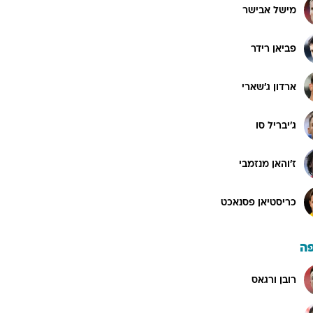
מישל אבישר
פביאן רידר
ארדון ג'שארי
ג'יבריל סו
ז'והאן מנזמבי
כריסטיאן פסנאכט
ה
רובן ורגאס