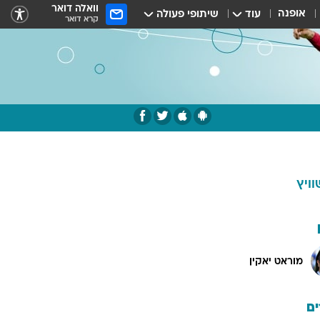
וואלה דואר
אופנה
עוד
שיתופי פעולה
קרא דואר
וויץ
מוראט יאקין
ם