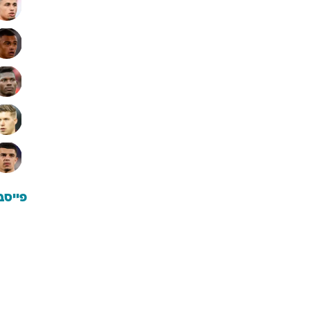
פייסב