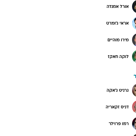
אורל אמנדה
אראי ג'ומרט
מירו מוהיים
לוקה חאקז
גרניט ג'אקה
דניס זקאריה
רמו פרוילר