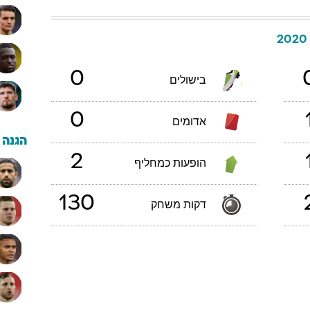
2
0
בישולים
0
אדומים
הגנה
2
הופעות כמחליף
130
דקות משחק