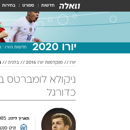
חדשות
ספורט
בחירות
יורו 2020
חדשות היורו
מ
יורו
מוקדמות יורו 2016
בלגיה
נ
כדורגל
985
תאריך לידה:
זניט סנט