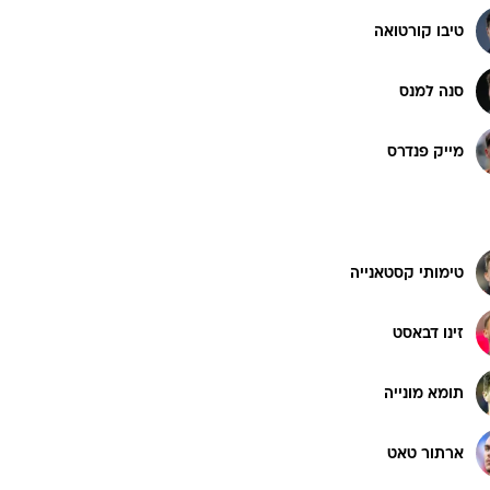
טיבו קורטואה
סנה למנס
מייק פנדרס
טימותי קסטאנייה
זינו דבאסט
תומא מונייה
ארתור טאט