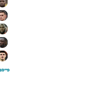
פייסב