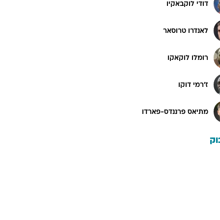
דודי לוקבאקיו
לאנדרו טרוסאר
רומלו לוקאקו
ז'רמי דוקו
מתיאס פרננדס-פארדו
וק