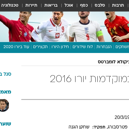
תרבות
סלבס
כסף
אוכל
בריאות
תיירות
טכנולוגיה
שחקים
הנבחרות
לוח שידורים
חידון היורו
תקצירים
עוד ביורו 2020
דיבור צפוף
יקולא לומברטס
תכנית היורו
סגל
ב
לוח תוצאות
ניקולא לומברטס במוקדמות יורו 2016
מגזין
דעות ופרשנויות
מאמן
וואלה! ספורט
20
/
3
/
1
שוערי
 פטרסבורג
,
שחקן הגנה
תפקיד: