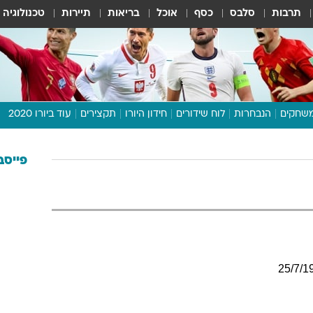
תרבות
סלבס
כסף
אוכל
בריאות
תיירות
טכנולוגיה
שחקים
הנבחרות
לוח שידורים
חידון היורו
תקצירים
עוד ביורו 2020
דיבור צפוף
תכנית היורו
פייסב
לוח תוצאות
מגזין
דעות ופרשנויות
וואלה! ספורט
25
/
7
/
1