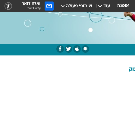
וואלה דואר
אופנה
עוד
שיתופי פעולה
קרא דואר
וק