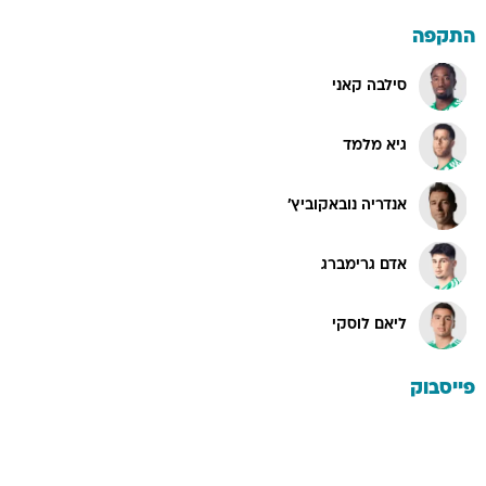
התקפה
סילבה קאני
גיא מלמד
אנדריה נובאקוביץ'
אדם גרימברג
ליאם לוסקי
פייסבוק