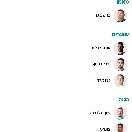
מאמן
ברק בכר
שוערים
עומרי גלזר
שריף כיוף
גלן אלוין
הגנה
שון גולדברג
צונאמי