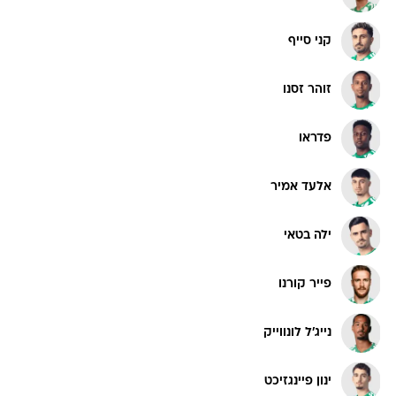
קני סייף
זוהר זסנו
פדראו
אלעד אמיר
ילה בטאי
פייר קורנו
נייג'ל לונווייק
ינון פיינגזיכט