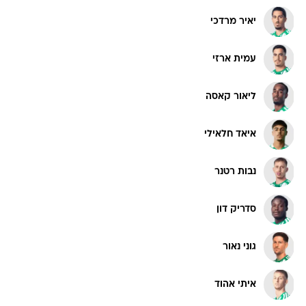
יאיר מרדכי
עמית ארזי
ליאור קאסה
איאד חלאילי
נבות רטנר
סדריק דון
גוני נאור
איתי אהוד