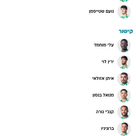
נועם שטייפמן
קישור
עלי מוחמד
ירין לוי
איתן אזולאי
מנואל בנסון
קנג'י גורה
ברוניניו