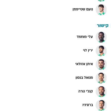
נועם שטייפמן
קישור
עלי מוחמד
ירין לוי
איתן אזולאי
מנואל בנסון
קנג'י גורה
ברוניניו