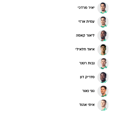
יאיר מרדכי
עמית ארזי
ליאור קאסה
איאד חלאילי
נבות רטנר
סדריק דון
גוני נאור
איתי אהוד