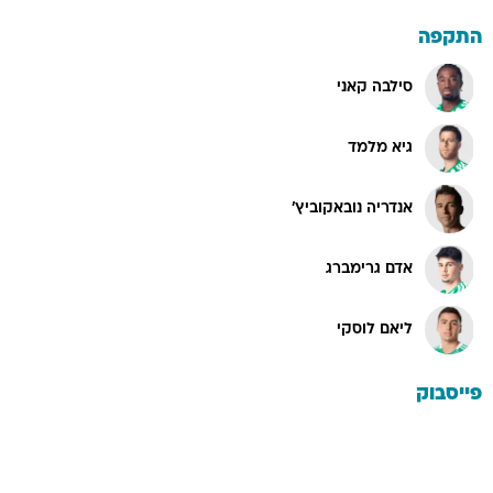
התקפה
סילבה קאני
גיא מלמד
אנדריה נובאקוביץ'
אדם גרימברג
ליאם לוסקי
פייסבוק