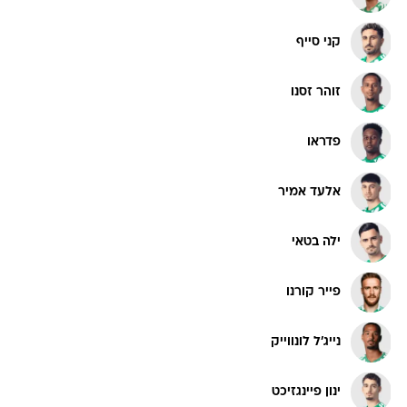
קני סייף
זוהר זסנו
פדראו
אלעד אמיר
ילה בטאי
פייר קורנו
נייג'ל לונווייק
ינון פיינגזיכט