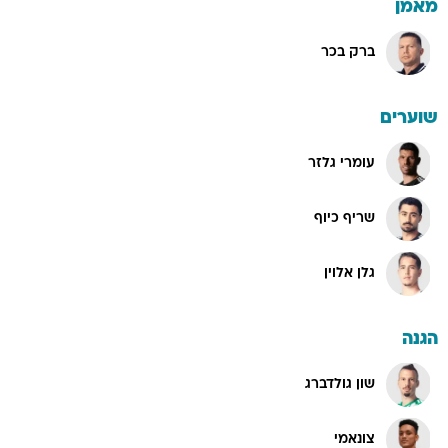
מאמן
ברק בכר
שוערים
עומרי גלזר
שריף כיוף
גלן אלוין
הגנה
שון גולדברג
צונאמי