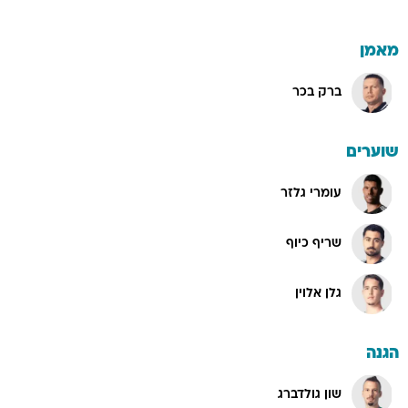
מאמן
ברק בכר
שוערים
עומרי גלזר
שריף כיוף
גלן אלוין
הגנה
שון גולדברג