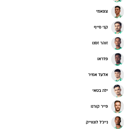
צונאמי
קני סייף
זוהר זסנו
פדראו
אלעד אמיר
ילה בטאי
פייר קורנו
נייג'ל לונווייק