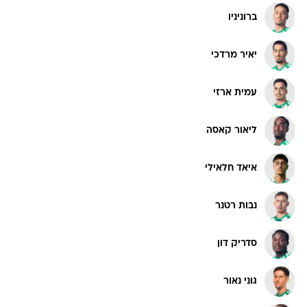
ברוניניו
יאיר מרדכי
עמית ארזי
ליאור קאסה
איאד חלאילי
נבות רטנר
סדריק דון
גוני נאור