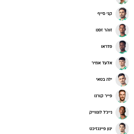
קני סייף
זוהר זסנו
פדראו
אלעד אמיר
ילה בטאי
פייר קורנו
נייג'ל לונווייק
ינון פיינגזיכט