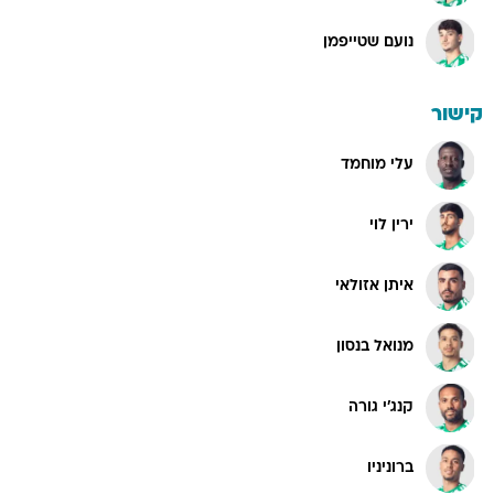
נועם שטייפמן
קישור
עלי מוחמד
ירין לוי
איתן אזולאי
מנואל בנסון
קנג'י גורה
ברוניניו