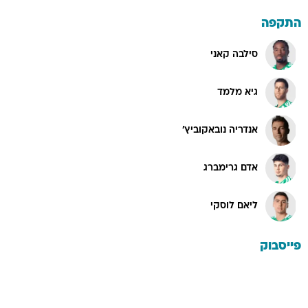
התקפה
סילבה קאני
גיא מלמד
אנדריה נובאקוביץ'
אדם גרימברג
ליאם לוסקי
פייסבוק