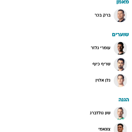
מאמן
ברק בכר
שוערים
עומרי גלזר
שריף כיוף
גלן אלוין
הגנה
שון גולדברג
צונאמי