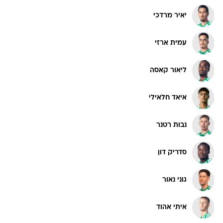
יאיר מרדכי
עמית ארזי
ליאור קאסה
איאד חלאילי
נבות רטנר
סדריק דון
גוני נאור
איתי אהוד