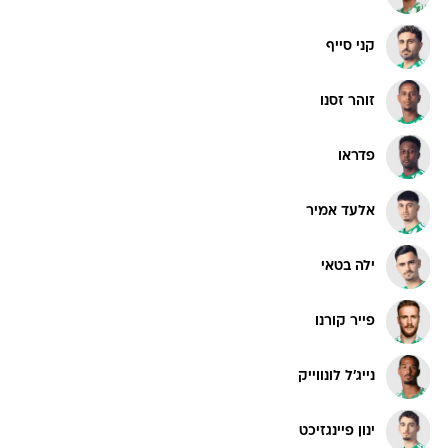
קני סייף
זוהר זסנו
פדראו
אלעד אמיר
ילה בטאי
פייר קורנו
נייג'ל לונווייק
ינון פיינגזיכט