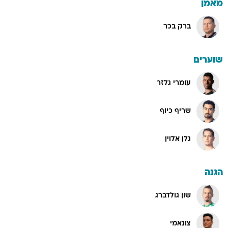
מאמן
ברק בכר
שוערים
עומרי גלזר
שריף כיוף
גלן אלוין
הגנה
שון גולדברג
צונאמי