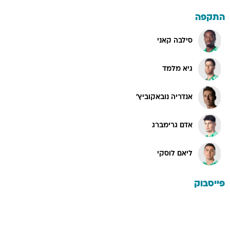
התקפה
סילבה קאני
גיא מלמד
אנדריה נובאקוביץ'
אדם גרימברג
ליאם לוסקי
פייסבוק