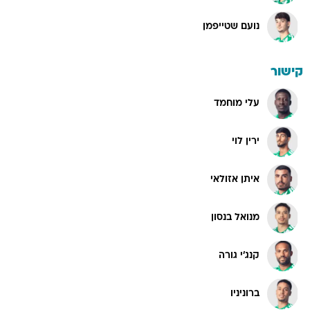
נועם שטייפמן
קישור
עלי מוחמד
ירין לוי
איתן אזולאי
מנואל בנסון
קנג'י גורה
ברוניניו