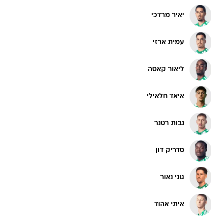
יאיר מרדכי
עמית ארזי
ליאור קאסה
איאד חלאילי
נבות רטנר
סדריק דון
גוני נאור
איתי אהוד