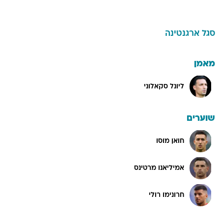
סגל
ארגנטינה
מאמן
ליונל סקאלוני
שוערים
חואן מוסו
אמיליאנו מרטינס
חרונימו רולי