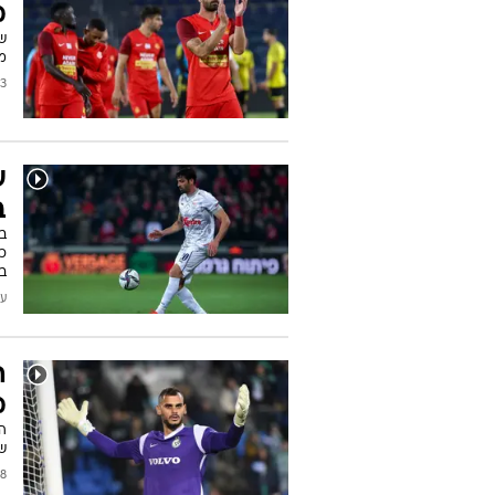
מ
מו
2025
ע
ב
ב
כפ
ב
עודכן
ה
מ
ה
ש
2023