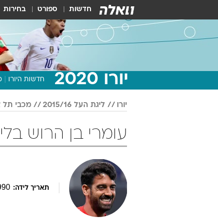
חדשות
ספורט
בחירות
יורו 2020
חדשות היורו
מ
יורו
ליגת העל 2015/16
מכבי תל א
עומרי בן הרוש בליגת העל /16
990
תאריך לידה: