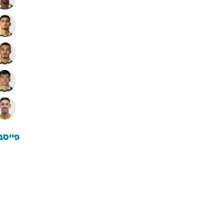
פייסב