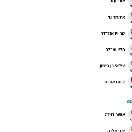
אורי עזו
איתמר נוי
קרווין אנדרדה
הליו וארלה
עילאי בן סימון
לוטם אסרס
ה
אושר דוידה
יונס מלדה