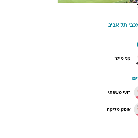
כבי תל אביב
קני מילר
ם
רועי משפתי
אופק מליקה