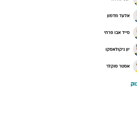
אלעד מדמון
סייד אבו פרחי
יון ניקולאסקו
אסטר סוקלר
וק