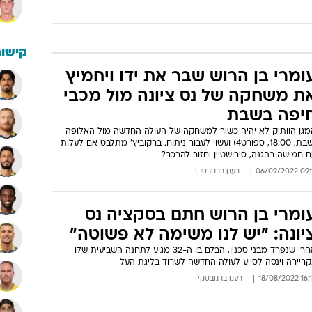
קישור
ומרי בן הרוש שבר את ידו ויחמיץ
ת משחקה של נס ציונה מול מכבי
יפה בשבת
מגן הוותיק לא יהיה כשיר למשחקה של העולה החדשה מול האלופה
(שבת, 18:00, ספורט4) ועשוי לעבור ניתוח. ברקוביץ' מתלבט אם לעלות
 חמישה בהגנה, סירושטיין יחזור להרכב?
09:11 06/09
רענן ברנובסקי
ומרי בן הרוש חתם בסקציה נס
יונה: "יש לנו משימה לא פשוטה"
אחרי שנפרד מבני סכנין, הבלם בן ה-32 מגיע לתחנה השביעית שלו
קריירה וינסה לסייע לעולה החדשה לשרוד בליגת העל
16:16 18/08
רענן ברנובסקי