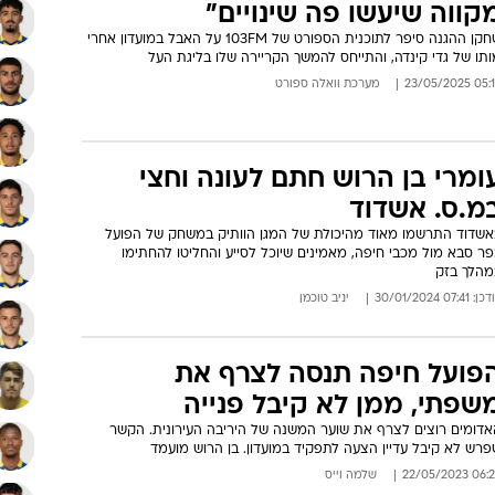
קווה שיעשו פה שינויים"
שחקן ההגנה סיפר לתוכנית הספורט של 103FM על האבל במועדון אחרי
תו של גדי קינדה, והתייחס להמשך הקריירה שלו בליגת העל
05:13 23/05/
מערכת וואלה ספורט
ומרי בן הרוש חתם לעונה וחצי
מ.ס. אשדוד
אשדוד התרשמו מאוד מהיכולת של המגן הוותיק במשחק של הפועל
ר סבא מול מכבי חיפה, מאמינים שיוכל לסייע והחליטו להחתימו
מהלך בזק
: 07:41 30/01/2024
יניב טוכמן
פועל חיפה תנסה לצרף את
שפתי, ממן לא קיבל פנייה
אדומים רוצים לצרף את שוער המשנה של היריבה העירונית. הקשר
פרש לא קיבל עדיין הצעה לתפקיד במועדון. בן הרוש מועמד
06:28 22/05/
שלמה וייס