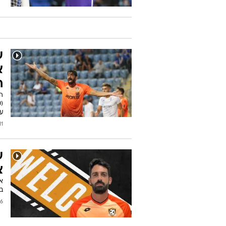
ע
א
ח
ה
עם
/2022
ע
צ
ב
/2022