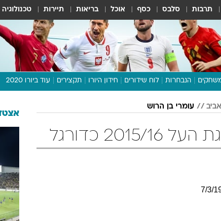
תרבות
סלבס
כסף
אוכל
בריאות
תיירות
טכנולוגיה
שחקים
הנבחרות
לוח שידורים
חידון היורו
תקצירים
עוד ביורו 2020
דיבור צפוף
ביב
עומרי בן הרוש
תכנית היורו
אצטדי
לוח תוצאות
2015 כדורגל
מגזין
דעות ופרשנויות
וואלה! ספורט
7
/
3
/
1