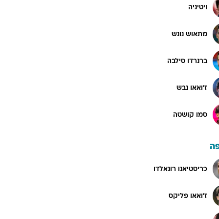
ויטיניה
מתאוש נונש
ברנרדו סילבה
ז'ואאו נבש
סמו קושטה
ה
כריסטיאנו רונאלדו
ז'ואאו פליקס