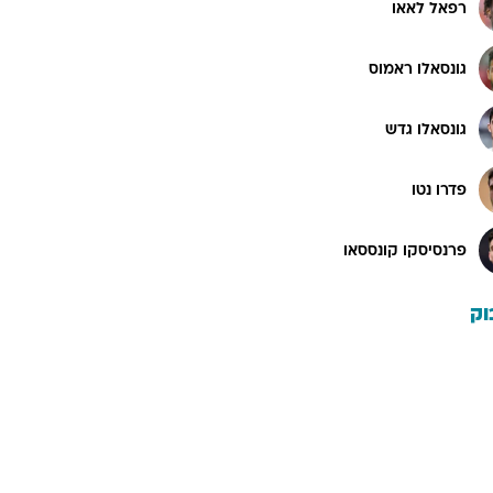
רפאל לאאו
גונסאלו ראמוס
גונסאלו גדש
פדרו נטו
פרנסיסקו קונססאו
וק