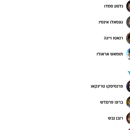
נלסון סמדו
גונסאלו אינסיו
רנאטו וייגה
תומאש אראוז'ו
פרנסיסקו טרינקאו
ברונו פרננדש
רובן נבש