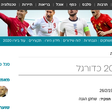
תרבות
סלבס
כסף
אוכל
בריאות
תיירות
טכנולוגיה
שחקים
הנבחרות
לוח שידורים
חידון היורו
תקצירים
עוד ביורו 2020
דיבור צפוף
תכנית היורו
סגל
פ
לוח תוצאות
מגזין
דעות ופרשנויות
מאמן
וואלה! ספורט
26
/
2
/
1
שחקן הגנה
תפקיד:
שוערי