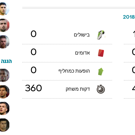
0
בישולים
0
אדומים
הגנה
0
הופעות כמחליף
360
דקות משחק