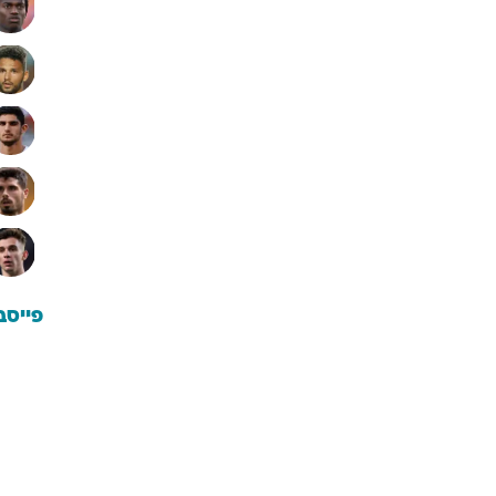
פייסב