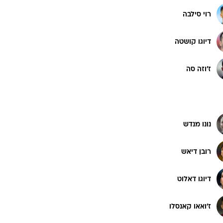
רוי סילבה
דיוגו קושטה
ז'וזה סה
נונו מנדש
רובן דיאש
דיוגו דאלוט
ז'ואאו קאנסלו