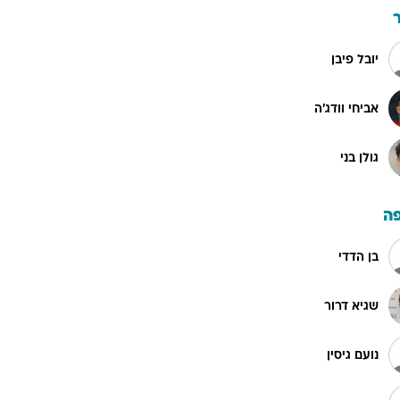
יובל פיבן
אביחי וודג'ה
גולן בני
ה
בן הדדי
שגיא דרור
נועם גיסין