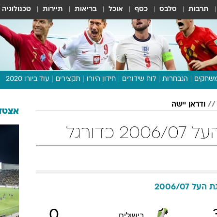
תרבות
סלבס
כסף
אוכל
בריאות
תיירות
טכנולוגיה
שחקים
הנבחרות
לוח שידורים
חידון היורו
תקצירים
עוד ביורו 2020
דיבור צפוף
ודראן יישה
תכנית היורו
אצטדי
לוח תוצאות
כדורגל
מגזין
דעות ופרשנויות
וואלה! ספורט
 העל 2006/07
0
בישולים