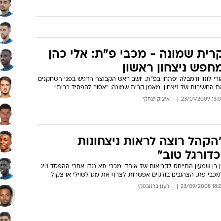
רית שמונה - מכבי פ"ת: אלי כהן
חפש ניצחון ראשון
רי לוזון ודמבלה יפתחו בפ"ת. יושב ראש הקבוצה הדגיש בפני השחקנים
ת החשיבות של ניצחון. מאמן קרית שמונה: "אסור להפסיד בבית"
13:08 23/01/
איציק יצחקי
הקהל רוצה לראות ניצחונות
כדורגל טוב"
רן בן שמעון התייחס לקריאות של אוהדי מכבי תא נגדו אחרי ההפסד 2:1
כבי פת. הצהובים בודקים אפשרות לצרף את מגרלשוילי או צקול
18:26 23/09/
רענן ברנובסקי