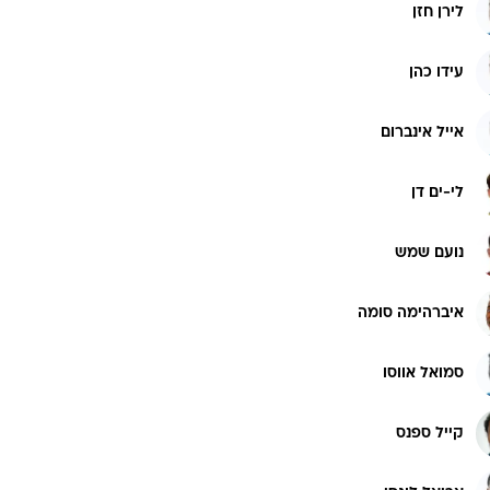
לירן חזן
עידו כהן
אייל אינברום
לי-ים דן
נועם שמש
איברהימה סומה
סמואל אווסו
קייל ספנס