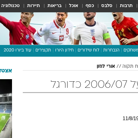
תרבות
סלבס
כסף
אוכל
בריאות
תיירות
טכנולוגיה
שחקים
הנבחרות
לוח שידורים
חידון היורו
תקצירים
עוד ביורו 2020
דיבור צפוף
 תקוה
אורי לוזון
תכנית היורו
אצטדי
לוח תוצאות
ורגל
מגזין
דעות ופרשנויות
וואלה! ספורט
11
/
8
/
1