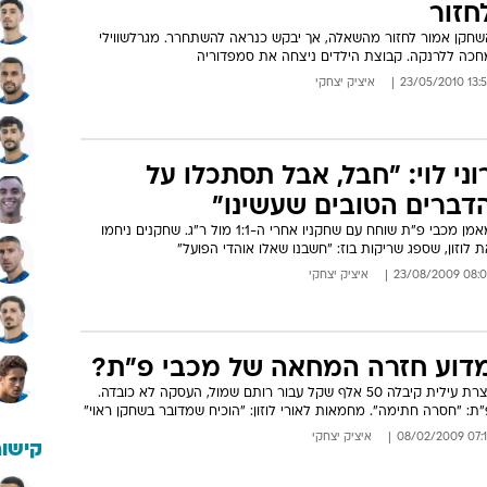
חזור
שחקן אמור לחזור מהשאלה, אך יבקש כנראה להשתחרר. מגרלשווילי
חכה ללרנקה. קבוצת הילדים ניצחה את סמפדוריה
13:55 23/05/
איציק יצחקי
וני לוי: "חבל, אבל תסתכלו על
דברים הטובים שעשינו"
מאמן מכבי פ"ת שוחח עם שחקניו אחרי ה-1:1 מול ר"ג. שחקנים ניחמו
 לוזון, שספג שריקות בוז: "חשבנו שאלו אוהדי הפועל"
08:02 23/08/
איציק יצחקי
דוע חזרה המחאה של מכבי פ"ת?
נצרת עילית קיבלה 50 אלף שקל עבור רותם שמול, העסקה לא כובדה.
ת: "חסרה חתימה". מחמאות לאורי לוזון: "הוכיח שמדובר בשחקן ראוי"
07:16 08/02/
איציק יצחקי
קישור