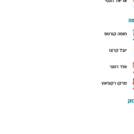
אריאל לוגסי
ה
חוסה קורטס
יובל קרצו
אדר רטנר
מרקו רקוניאץ
וק