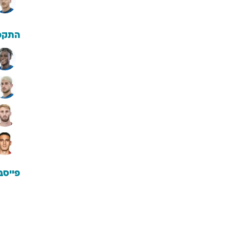
התקפ
פייסב