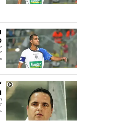
ק
מ
או
א
2009
"
ו
למ
2008