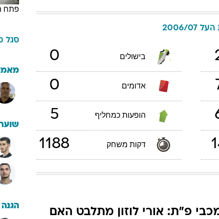
פתח ת
ל 2006/07
סגל
מ
0
בישולים
מאמן
0
אדומים
5
הופעות כמחליף
שוערי
1188
1
דקות משחק
הגנה
כבי פ"ת: אורי לוזון מתלבט האם