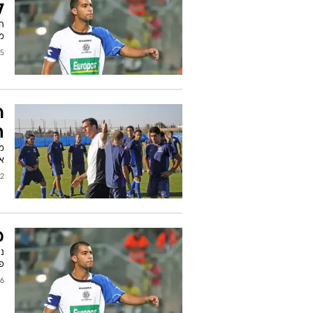
ל
ה
מ
2010
ר
ה
את
2009
מ
פ"
2009