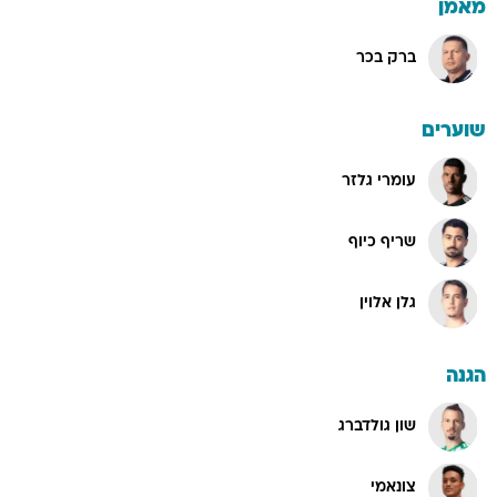
מאמן
ברק בכר
שוערים
עומרי גלזר
שריף כיוף
גלן אלוין
הגנה
שון גולדברג
צונאמי