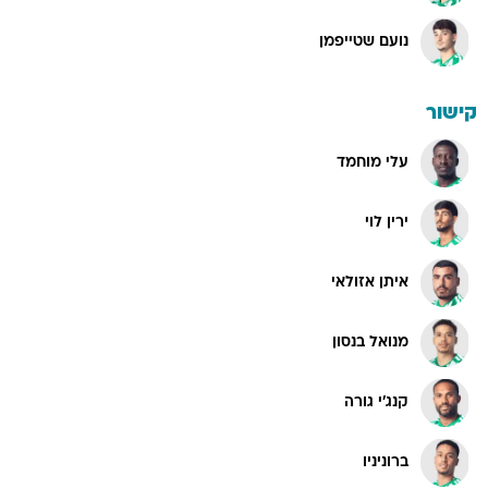
נועם שטייפמן
קישור
עלי מוחמד
ירין לוי
איתן אזולאי
מנואל בנסון
קנג'י גורה
ברוניניו