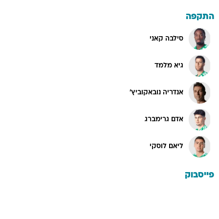
התקפה
סילבה קאני
גיא מלמד
אנדריה נובאקוביץ'
אדם גרימברג
ליאם לוסקי
פייסבוק