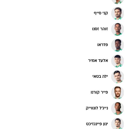
קני סייף
זוהר זסנו
פדראו
אלעד אמיר
ילה בטאי
פייר קורנו
נייג'ל לונווייק
ינון פיינגזיכט