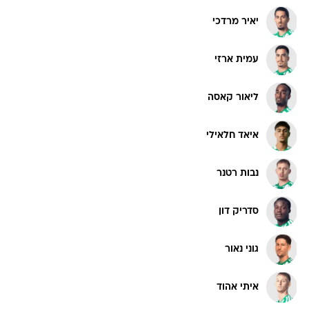
יאיר מרדכי
עמית ארזי
ליאור קאסה
איאד חלאילי
נבות רטנר
סדריק דון
גוני נאור
איתי אהוד