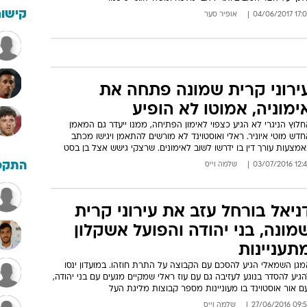
קישור
17:06 04/06/
אופיר סער
ירוני קרית שמונה פתחה את
ימוניה, אמוטו לא הופיע
לוץ הניגרי לא הגיע כצפוי לאימון הפתיחה, ממנו ייעדר גם המאמן
דש מוטי איוניר. ראלי ואוסטוינד לא מורשים להתאמן ויגישו מכתב
מצעות עורך דין בו ידרשו לשוב לאימונים. שרצקי גישש אצל בן בסט
התקפ
12:42 03/07/
שלמה וייס
ניאל בורחל עזב את עירוני קרית
מונה, בני יהודה והפועל אשקלון
תעניינות
מגן השמאלי הגיע להסכם עם הקבוצה על התרת חוזהו. במועדון ינסו
גיע להסדר בנוגע לעזיבה גם עם עוז ראלי שמקיים מגעים עם בני יהודה,
ם אור אוסטוינד בו מעוניינות מספר קבוצות מליגת העל
09:54 27/06/
שלמה וייס