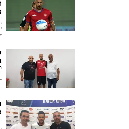
ח
מ
טב
עודכן
ל
ב
החלו
/2019
ה
א
ל
חל