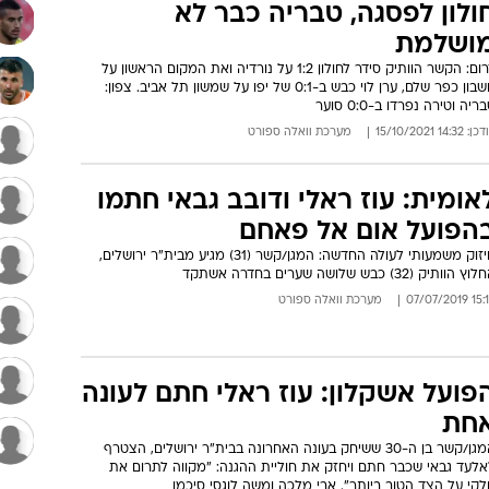
ולון לפסגה, טבריה כבר לא
ושלמת
דרום: הקשר הוותיק סידר לחולון 1:2 על נורדיה ואת המקום הראשון על
חשבון כפר שלם, ערן לוי כבש ב-0:1 של יפו על שמשון תל אביב. צפון:
ריה וטירה נפרדו ב-0:0 סוער
: 14:32 15/10/2021
מערכת וואלה ספורט
אומית: עוז ראלי ודובב גבאי חתמו
הפועל אום אל פאחם
חיזוק משמעותי לעולה החדשה: המגן/קשר (31) מגיע מבית"ר ירושלים,
ץ הוותיק (32) כבש שלושה שערים בחדרה אשתקד
15:14 07/07
מערכת וואלה ספורט
פועל אשקלון: עוז ראלי חתם לעונה
חת
המגן/קשר בן ה-30 ששיחק בעונה האחרונה בבית"ר ירושלים, הצטרף
אלעד גבאי שכבר חתם ויחזק את חוליית ההגנה: "מקווה לתרום את
קי על הצד הטוב ביותר". אבי מלכה ומשה לוגסי סיכמו