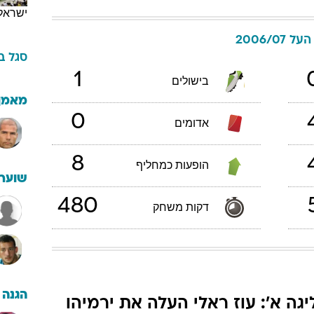
ישראל
 2006/07
סגל
ב
1
בישולים
מאמן
0
אדומים
8
הופעות כמחליף
שוערי
480
דקות משחק
הגנה
יגה א': עוז ראלי העלה את ירמיהו