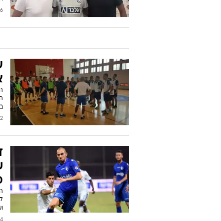
2017
ע
א
הח
הח
בא
2016
ד
ש
מ
ה
לה
וע
2016