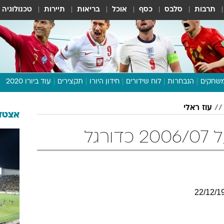
תרבות
סלבס
כסף
אוכל
בריאות
תיירות
טכנולוגיה
שחקים
הנבחרות
לוח שידורים
חידון היורו
תקצירים
עוד ביורו 2020
דיבור צפוף
עוז ראלי
תכנית היורו
אצטדי
לוח תוצאות
רגל
מגזין
דעות ופרשנויות
וואלה! ספורט
22
/
12
/
1