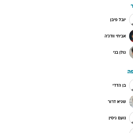
יובל פיבן
אביחי וודג'ה
גולן בני
ה
בן הדדי
שגיא דרור
נועם גיסין